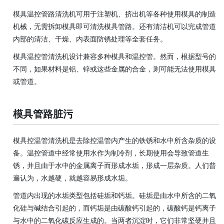
模具温控管路清洗机可用于
注塑机
、
挤出机
等各种使用模具的制造
机械，无需拆卸模具即可清洗模具管路。还有清洁机可以完成管道
内部的清洁、干燥、内表面防锈处理等全套任务。
模具温控管清洗机设计兼容多种模具和温控管。然而，根据型号的
不同，如果材料是铝、
锌
或这些金属的合金，则可能无法使用模具
或管道。
模具管路脏污
模具控温管清洗机是去除控温管内产生的铁锈和水中所含杂质的设
备。温控管道中经常使用水作为制冷剂，长期使用会导致管道生
锈，并且由于水中的金属离子而形成水垢，形成一层杂质。人们普
遍认为，水越硬，就越容易形成水垢。
管道内出现的水垢类型包括硅垢和钙垢。硅垢是由水中所含的二氧
化硅与碱结合引起的，而钙垢
是由
碳酸钙引起的，碳酸钙
是钙离子
与水中的二氧化碳反应生成的。当两者沉淀时，它们非常坚硬并且